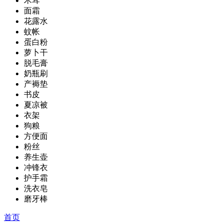
木耳
面霜
花露水
蚊帐
蛋白粉
萝卜干
脱毛膏
奶瓶刷
产褥垫
书皮
夏凉被
衣架
狗粮
方便面
粉丝
养生壶
冲锋衣
护手霜
洗衣皂
磨牙棒
首页