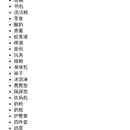
短袖
书包
洗洁精
零食
酸奶
香薰
蚊香液
啤酒
面包
玩具
猫粮
身体乳
袜子
冰淇淋
爬爬垫
隔尿垫
吹风机
奶粉
奶瓶
护臀膏
四件套
鸡蛋