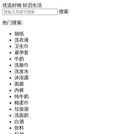
优选好物
轻启生活
搜索
热门搜索:
抽纸
洗衣液
卫生巾
避孕套
牛奶
洗脸巾
洗发水
沐浴露
面膜
内裤
纯牛奶
棉柔巾
垃圾袋
洗面奶
白酒
饮料