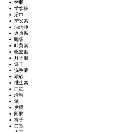
烤肠
学饮杯
浴巾
护发素
油污净
退热贴
睡袋
叶黄素
驱蚊贴
月子服
饼干
洗手液
猫砂
维生素
口红
蜂蜜
笔
发膜
阿胶
裤子
口罩