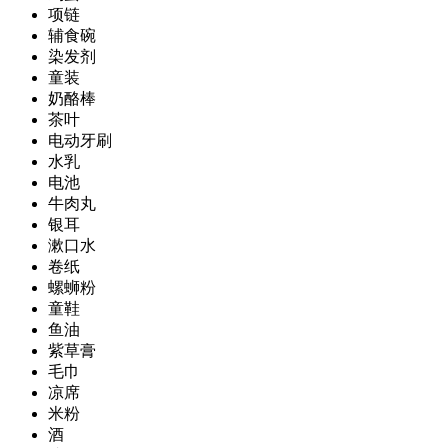
项链
辅食碗
染发剂
童装
奶酪棒
茶叶
电动牙刷
水乳
电池
牛肉丸
银耳
漱口水
卷纸
螺蛳粉
童鞋
鱼油
紫草膏
毛巾
凉席
米粉
酒