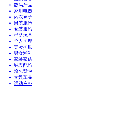
数码产品
家用电器
内衣袜子
男装服饰
女装服饰
母婴玩具
个人护理
美妆护肤
男女潮鞋
家装家纺
钟表配饰
箱包背包
文娱车品
运动户外