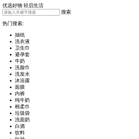
优选好物
轻启生活
搜索
热门搜索:
抽纸
洗衣液
卫生巾
避孕套
牛奶
洗脸巾
洗发水
沐浴露
面膜
内裤
纯牛奶
棉柔巾
垃圾袋
洗面奶
白酒
饮料