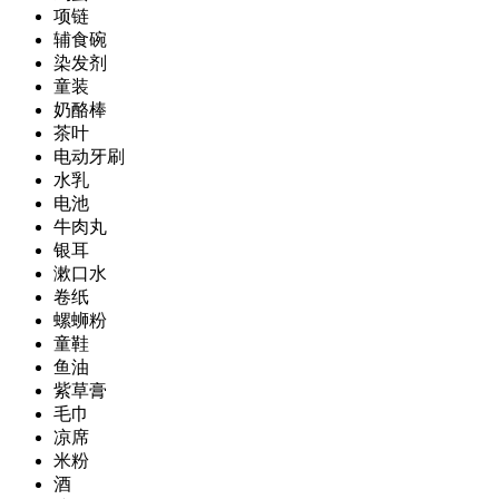
项链
辅食碗
染发剂
童装
奶酪棒
茶叶
电动牙刷
水乳
电池
牛肉丸
银耳
漱口水
卷纸
螺蛳粉
童鞋
鱼油
紫草膏
毛巾
凉席
米粉
酒