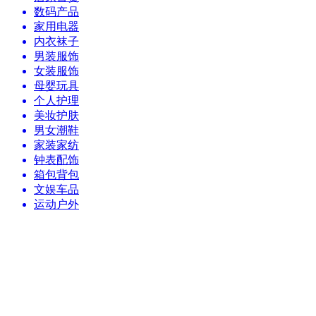
数码产品
家用电器
内衣袜子
男装服饰
女装服饰
母婴玩具
个人护理
美妆护肤
男女潮鞋
家装家纺
钟表配饰
箱包背包
文娱车品
运动户外