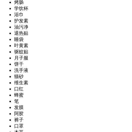
烤肠
学饮杯
浴巾
护发素
油污净
退热贴
睡袋
叶黄素
驱蚊贴
月子服
饼干
洗手液
猫砂
维生素
口红
蜂蜜
笔
发膜
阿胶
裤子
口罩