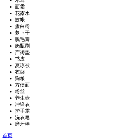
木耳
面霜
花露水
蚊帐
蛋白粉
萝卜干
脱毛膏
奶瓶刷
产褥垫
书皮
夏凉被
衣架
狗粮
方便面
粉丝
养生壶
冲锋衣
护手霜
洗衣皂
磨牙棒
首页