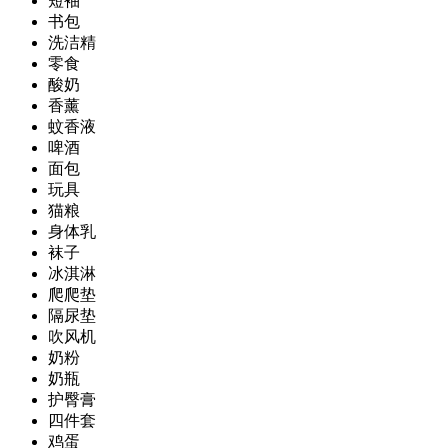
短袖
书包
洗洁精
零食
酸奶
香薰
蚊香液
啤酒
面包
玩具
猫粮
身体乳
袜子
冰淇淋
爬爬垫
隔尿垫
吹风机
奶粉
奶瓶
护臀膏
四件套
鸡蛋