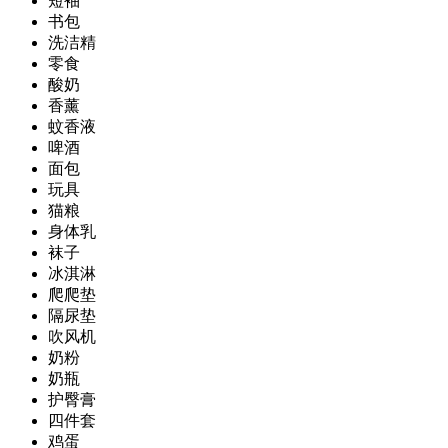
短袖
书包
洗洁精
零食
酸奶
香薰
蚊香液
啤酒
面包
玩具
猫粮
身体乳
袜子
冰淇淋
爬爬垫
隔尿垫
吹风机
奶粉
奶瓶
护臀膏
四件套
鸡蛋