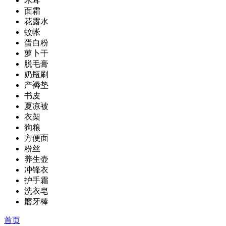
木耳
面霜
花露水
蚊帐
蛋白粉
萝卜干
脱毛膏
奶瓶刷
产褥垫
书皮
夏凉被
衣架
狗粮
方便面
粉丝
养生壶
冲锋衣
护手霜
洗衣皂
磨牙棒
首页