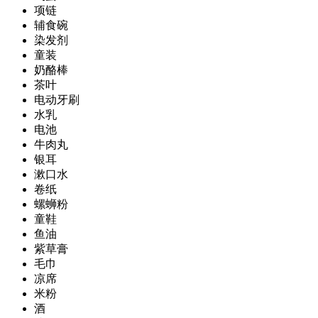
项链
辅食碗
染发剂
童装
奶酪棒
茶叶
电动牙刷
水乳
电池
牛肉丸
银耳
漱口水
卷纸
螺蛳粉
童鞋
鱼油
紫草膏
毛巾
凉席
米粉
酒