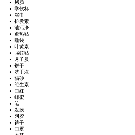
烤肠
学饮杯
浴巾
护发素
油污净
退热贴
睡袋
叶黄素
驱蚊贴
月子服
饼干
洗手液
猫砂
维生素
口红
蜂蜜
笔
发膜
阿胶
裤子
口罩