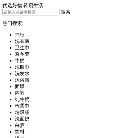
优选好物
轻启生活
搜索
热门搜索:
抽纸
洗衣液
卫生巾
避孕套
牛奶
洗脸巾
洗发水
沐浴露
面膜
内裤
纯牛奶
棉柔巾
垃圾袋
洗面奶
白酒
饮料