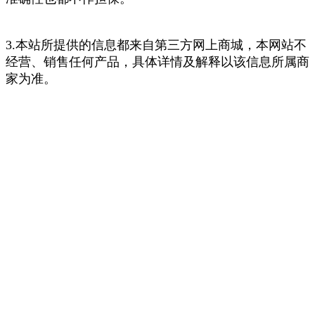
3.本站所提供的信息都来自第三方网上商城，本网站不
经营、销售任何产品，具体详情及解释以该信息所属商
家为准。
下载白菜优选APP
iPhone版
Android版
什么是白菜优选
白菜优选是一家超值商品推荐中立平台，致力于向用户推介高
性价比、好口碑的商品及服务，为用户提供高效精准的消费决
策支持，成为用户心目中的“购物参谋长”。
常见问题
网站地图
意见反馈
QQ空间
官方微博