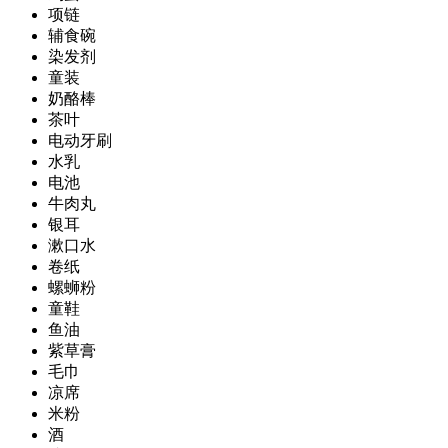
项链
辅食碗
染发剂
童装
奶酪棒
茶叶
电动牙刷
水乳
电池
牛肉丸
银耳
漱口水
卷纸
螺蛳粉
童鞋
鱼油
紫草膏
毛巾
凉席
米粉
酒