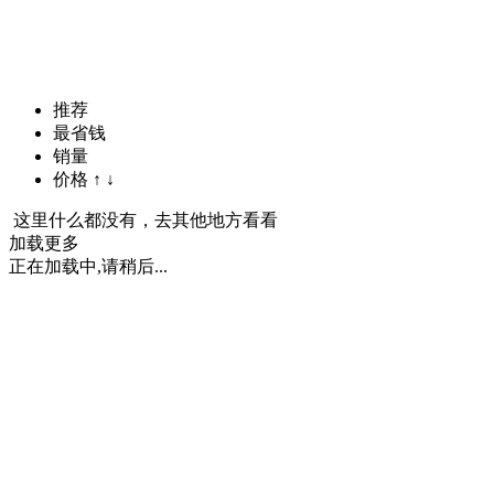
推荐
最省钱
销量
价格
↑
↓
这里什么都没有，去其他地方看看
加载更多
正在加载中,请稍后...
下载白菜优选APP
iPhone版
Android版
什么是白菜优选
白菜优选是一家超值商品推荐中立平台，致力于向用户推介高
常见问题