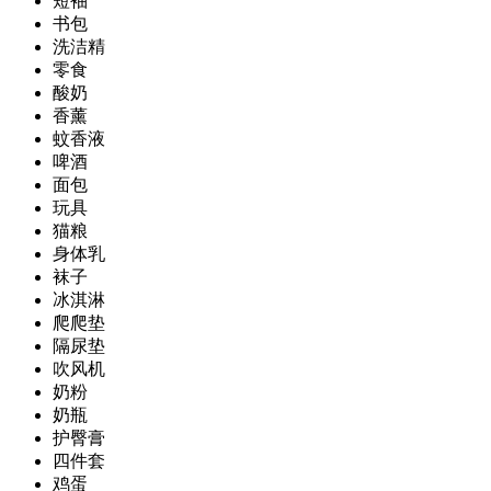
短袖
书包
洗洁精
零食
酸奶
香薰
蚊香液
啤酒
面包
玩具
猫粮
身体乳
袜子
冰淇淋
爬爬垫
隔尿垫
吹风机
奶粉
奶瓶
护臀膏
四件套
鸡蛋