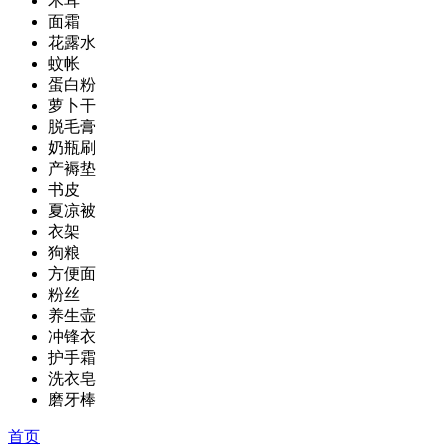
木耳
面霜
花露水
蚊帐
蛋白粉
萝卜干
脱毛膏
奶瓶刷
产褥垫
书皮
夏凉被
衣架
狗粮
方便面
粉丝
养生壶
冲锋衣
护手霜
洗衣皂
磨牙棒
首页