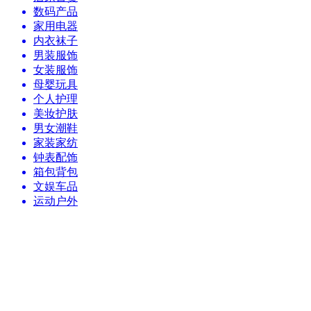
数码产品
家用电器
内衣袜子
男装服饰
女装服饰
母婴玩具
个人护理
美妆护肤
男女潮鞋
家装家纺
钟表配饰
箱包背包
文娱车品
运动户外