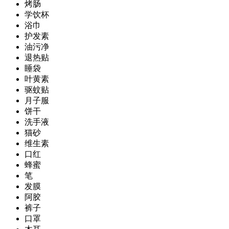
烤肠
学饮杯
浴巾
护发素
油污净
退热贴
睡袋
叶黄素
驱蚊贴
月子服
饼干
洗手液
猫砂
维生素
口红
蜂蜜
笔
发膜
阿胶
裤子
口罩