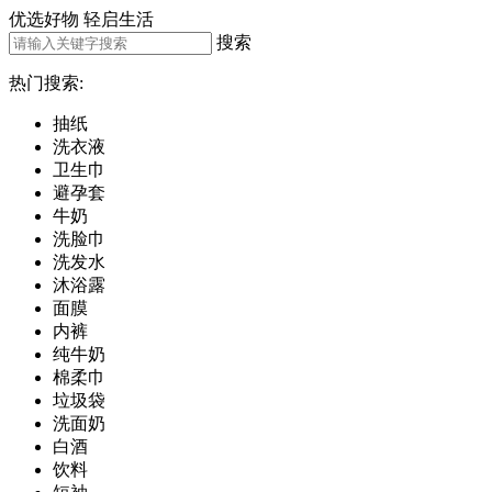
优选好物
轻启生活
搜索
热门搜索:
抽纸
洗衣液
卫生巾
避孕套
牛奶
洗脸巾
洗发水
沐浴露
面膜
内裤
纯牛奶
棉柔巾
垃圾袋
洗面奶
白酒
饮料